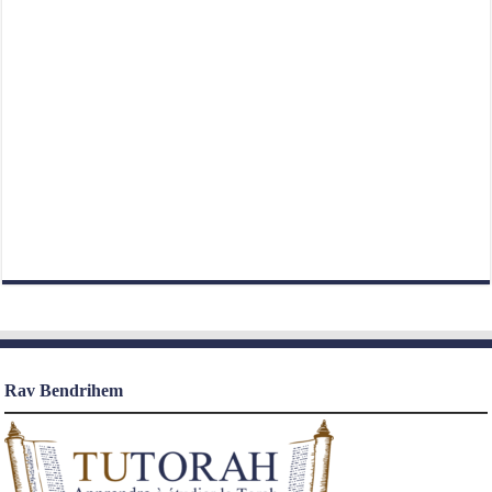
Rav Bendrihem