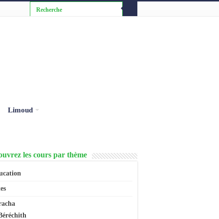
Limoud
uvrez les cours par thème
ucation
es
racha
Béréchith