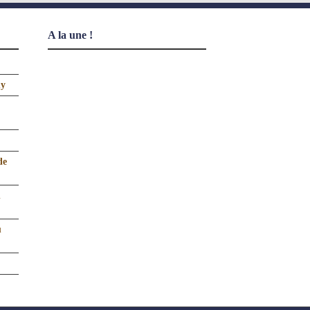
A la une !
uy
de
n
u