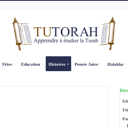
Fêtes
Education
Histoires
Pensée Juive
Halakha
Déco
Ed
Fêt
Pa