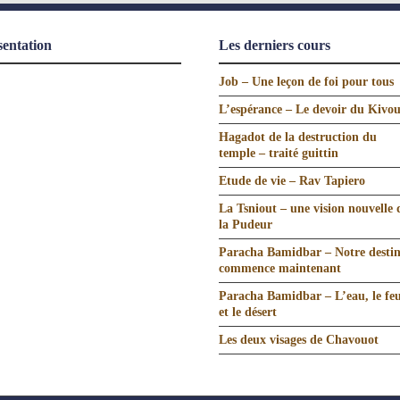
sentation
Les derniers cours
Job – Une leçon de foi pour tous
L’espérance – Le devoir du Kivo
Hagadot de la destruction du
temple – traité guittin
Etude de vie – Rav Tapiero
La Tsniout – une vision nouvelle 
la Pudeur
Paracha Bamidbar – Notre desti
commence maintenant
Paracha Bamidbar – L’eau, le fe
et le désert
Les deux visages de Chavouot