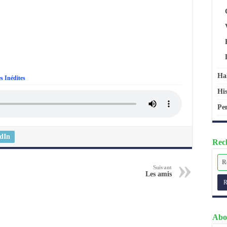
Ha
es Inédites
His
Pen
dIn
Rech
Suivant
Les amis
Abo