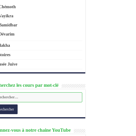
Chémoth
Vayikra
Bamidbar
Dévarim
lakha
toires
sée Juive
erchez les cours par mot-clé
nnez-vous à notre chaine YouTube