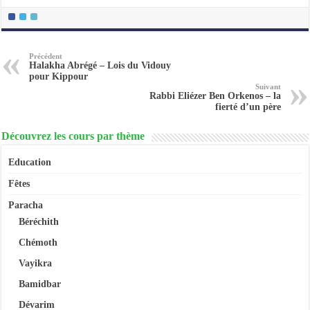
Précédent
Halakha Abrégé – Lois du Vidouy
pour Kippour
Suivant
Rabbi Eliézer Ben Orkenos – la
fierté d’un père
Découvrez les cours par thème
Education
Fêtes
Paracha
Béréchith
Chémoth
Vayikra
Bamidbar
Dévarim