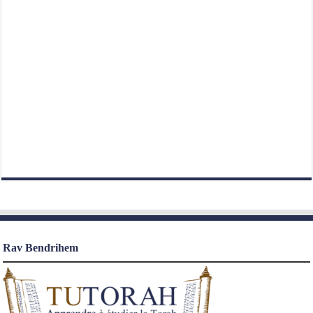
Rav Bendrihem