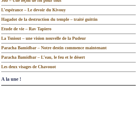
Job – Une leçon de foi pour tous
L’espérance – Le devoir du Kivouy
Hagadot de la destruction du temple – traité guittin
Etude de vie – Rav Tapiero
La Tsniout – une vision nouvelle de la Pudeur
Paracha Bamidbar – Notre destin commence maintenant
Paracha Bamidbar – L’eau, le feu et le désert
Les deux visages de Chavouot
A la une !