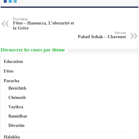
Précédent
Fêtes – Hanoucca, L’obscurité et
la Grèce
Suivant
Pahad Itshak – Chavouot
Découvrez les cours par thème
Education
Fêtes
Paracha
Béréchith
Chémoth
Vayikra
Bamidbar
Dévarim
Halakha