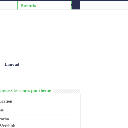
Limoud
uvrez les cours par thème
ucation
es
racha
Béréchith