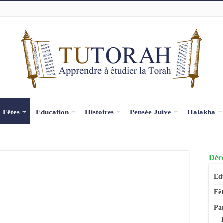
Fêtes
Education
Histoires
Pensée Juive
Halakha
Déco
Ed
Fêt
Pa