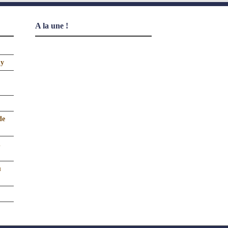
A la une !
uy
de
n
u