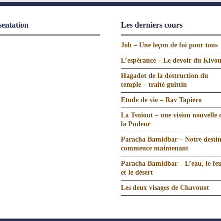
sentation
Les derniers cours
Job – Une leçon de foi pour tous
L’espérance – Le devoir du Kivo
Hagadot de la destruction du
temple – traité guittin
Etude de vie – Rav Tapiero
La Tsniout – une vision nouvelle 
la Pudeur
Paracha Bamidbar – Notre desti
commence maintenant
Paracha Bamidbar – L’eau, le fe
et le désert
Les deux visages de Chavouot