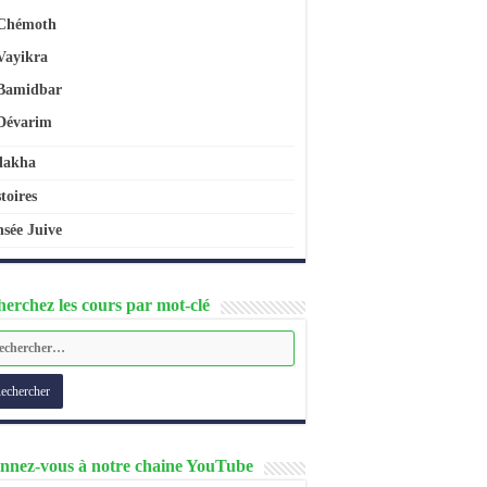
Chémoth
Vayikra
Bamidbar
Dévarim
lakha
toires
sée Juive
erchez les cours par mot-clé
nnez-vous à notre chaine YouTube