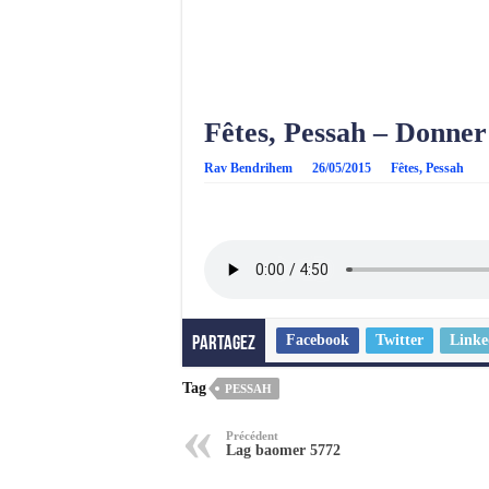
Fêtes, Pessah – Donner
Rav Bendrihem
26/05/2015
Fêtes
,
Pessah
Facebook
Twitter
Linke
Partagez
Tag
PESSAH
Précédent
Lag baomer 5772