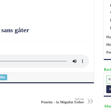
 sans gâter
Ha
His
Pen
Rech
dIn
Suivant
Pourim – la Méguilat Esther
Abo