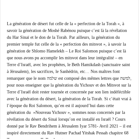
La génération de désert fut celle de la « perfection de la Torah », à
savoir la génération de Moshé Rabénou puisque c’est là la révélation
du Har Sinaï et le don de la Torah. Par ailleurs, la génération du
premier temple fut celle de la « perfection des mitsvot », à savoir la
génération de Shlomo Hamelekh – Le Roi Salomon puisque c’est là
que nous avons pu accomplir les mitsvot dans leur intégralité – en
Terre d’Israël, avec les prophètes, le Beth Hamikdash (sanctuaire saint
à Jérusalem), les sacrifices, le Sanhédrin, etc… Nos maîtres font
remarquer que le nom שלמה est composé des mêmes lettres que למשה,
pour nous enseigner que la génération du Yichouv et des Mitsvot sur la
Terre d’Israël doit rester tournée et concernée par son lien indéféctible
avec la génération du désert, la génération de la Torah. Si c’était vrai à
l’époque du Roi Salomon, qu’en est il aujourd’hui dans cette
génération du »Nouveau Yichouv », sommes nous concernés par la
révélation du désert du Sinaï lorsqu’on est installé en Israël ? Cours
donné par le Rav Bendrihem à Jérusalem Iyar 5781- Avril 2021 – il est
inspiré directement du Rav Hutner Pachad Yitshak Pessah chapitre 68