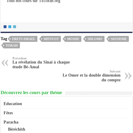
Tous nos cours sur TuTorah.org
Tag
ERETS ISRAEL
MITSVOT
MOSHE
SHLOMO
SIONISME
TORAH
Précédent
La révélation du Sinaï à chaque
étude Bé-Amal
Suivant
Le Omer et la double dimension
du compte
Découvrez les cours par thème
Education
Fêtes
Paracha
Béréchith