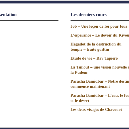
sentation
Les derniers cours
Job – Une leçon de foi pour tous
L’espérance – Le devoir du Kivo
Hagadot de la destruction du
temple – traité guittin
Etude de vie – Rav Tapiero
La Tsniout – une vision nouvelle 
la Pudeur
Paracha Bamidbar – Notre desti
commence maintenant
Paracha Bamidbar – L’eau, le fe
et le désert
Les deux visages de Chavouot