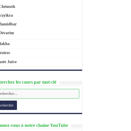
Chémoth
Vayikra
Bamidbar
Dévarim
lakha
toires
sée Juive
erchez les cours par mot-clé
nnez-vous à notre chaine YouTube