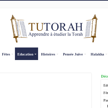
Fêtes
Education
Histoires
Pensée Juive
Halakha
Déco
Ed
Fêt
Pa