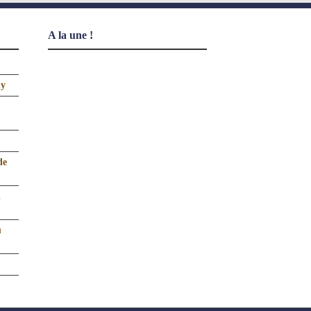
A la une !
uy
de
n
u