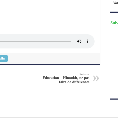
Yo
Suiv
dIn
Suivant
Education – Hinoukh, ne pas
faire de différences