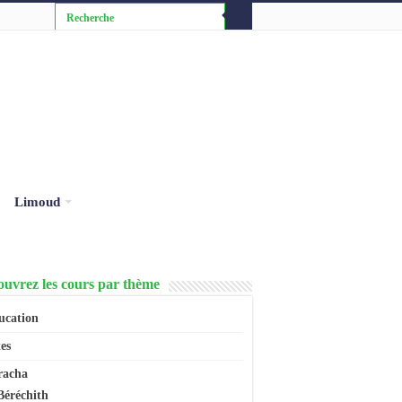
Limoud
uvrez les cours par thème
ucation
es
racha
Béréchith