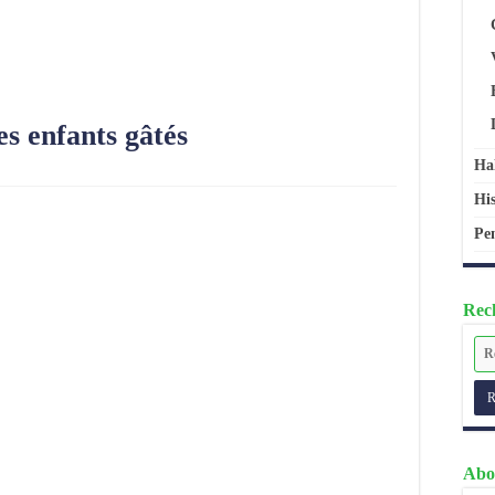
s enfants gâtés
Ha
His
Pen
Rech
Abo