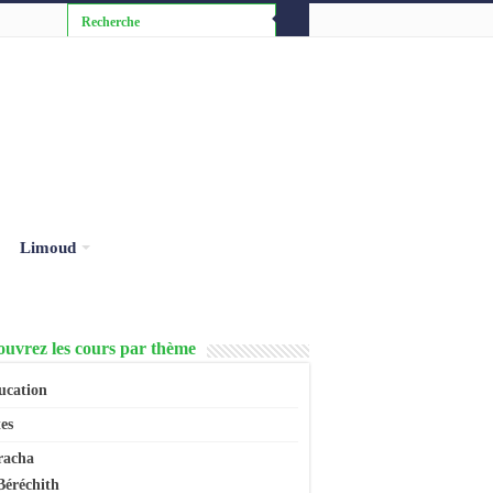
Limoud
uvrez les cours par thème
ucation
es
racha
Béréchith