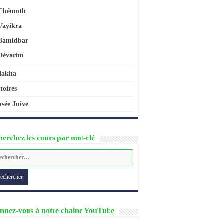
Chémoth
Vayikra
Bamidbar
Dévarim
lakha
toires
sée Juive
erchez les cours par mot-clé
nnez-vous à notre chaine YouTube