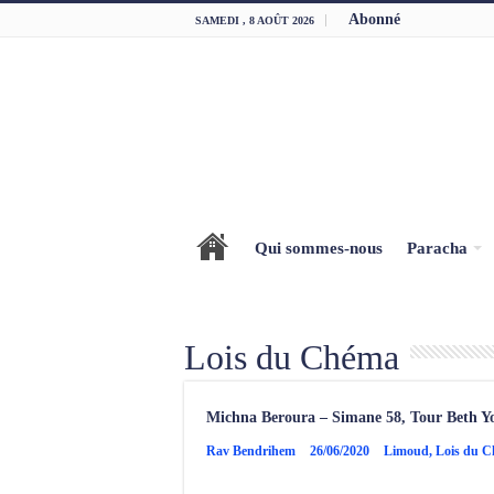
Abonné
SAMEDI , 8 AOÛT 2026
Qui sommes-nous
Paracha
Lois du Chéma
Michna Beroura – Simane 58, Tour Beth Yo
Rav Bendrihem
26/06/2020
Limoud
,
Lois du 