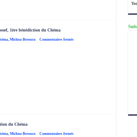
Yo
Suiv
ssef, 1ère bénédiction du Chéma
sur
Chéma
,
Michna Beroura
Commentaires fermés
Michna
Beroura
–
Simane
59,
Tour
Beth
Yossef,
1ère
bénédiction
du
Chéma
ction du Chéma
sur
Chéma
,
Michna Beroura
Commentaires fermés