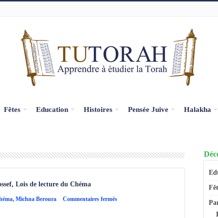
Fêtes
Education
Histoires
Pensée Juive
Halakha
Déco
Ed
ssef, Lois de lecture du Chéma
Fêt
sur
Chéma
,
Michna Beroura
Commentaires fermés
Pa
Michna
Beroura