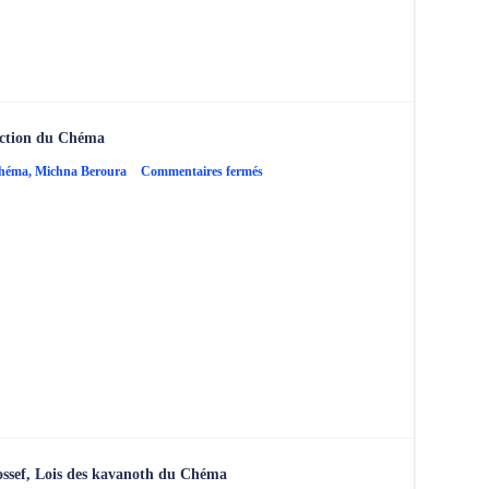
du
Chéma
iction du Chéma
sur
Chéma
,
Michna Beroura
Commentaires fermés
Michna
Beroura
–
Simane
60,
2ème
bénédiction
du
Chéma
ssef, Lois des kavanoth du Chéma