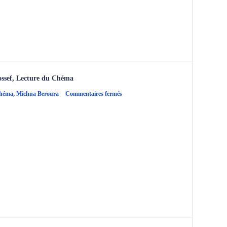
du
Chéma
ossef, Lecture du Chéma
sur
Chéma
,
Michna Beroura
Commentaires fermés
Michna
Beroura
–
Simane
62,
Tour
Beth
Yossef,
Lecture
du
Chéma