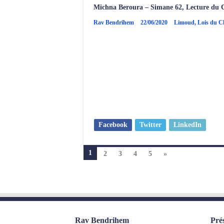
Michna Beroura – Simane 62, Lecture du
Rav Bendrihem
22/06/2020
Limoud
,
Lois du 
Facebook
Twitter
LinkedIn
1
2
3
4
5
»
Rav Bendrihem
Pré