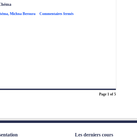
 Chéma
sur
Chéma
,
Michna Beroura
Commentaires fermés
Michna
Beroura
–
Simane
62,
Lecture
du
Chéma
Page 1 of 5
sentation
Les derniers cours